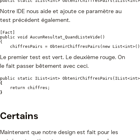
public static IList<int> ObtenirChiffresPairs(IList<int>
Notre IDE nous aide et ajoute ce paramètre au
test précédent également.
[Fact]
public void AucunResultat_QuandListeVide()
{
    chiffresPairs = ObtenirChiffresPairs(new List<int>()
Le premier test est vert. Le deuxième rouge. On
le fait passer bêtement avec ceci.
public static IList<int> ObtenirChiffresPairs(IList<int>
{
return chiffres;
}
Certains
Maintenant que notre design est fait pour les