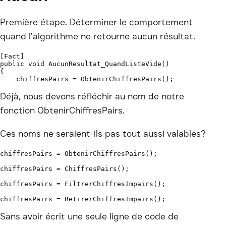
Première étape. Déterminer le comportement
quand l’algorithme ne retourne aucun résultat.
[Fact]
public void AucunResultat_QuandListeVide()
{
    chiffresPairs = ObtenirChiffresPairs();
Déjà, nous devons réfléchir au nom de notre
fonction ObtenirChiffresPairs.
Ces noms ne seraient-ils pas tout aussi valables?
chiffresPairs = ObtenirChiffresPairs();
chiffresPairs = ChiffresPairs();
chiffresPairs = FiltrerChiffresImpairs();
chiffresPairs = RetirerChiffresImpairs();
Sans avoir écrit une seule ligne de code de