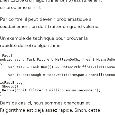
L’efficacité d’un algorithme O(n^x) est rarement
un problème si n =1.
Par contre, il peut devenir problématique si
soudainement on doit traiter un grand volume.
Un exemple de technique pour prouver la
rapidité de notre algorithme.
[Fact]
public async Task Filtre_UnMillionDeChiffres_EnMoinsUnSe
{
var task = Task.Run(() => ObtenirChiffresPairs(Enume
    var isFastEnough = task.Wait(TimeSpan.FromMillisecon
isFastEnough
.Should()
.BeTrue("Doit filtrer 1 million en un seconde.");
}
Dans ce cas-ci, nous sommes chanceux et
l’algorithme est déjà assez rapide. Sinon, cette