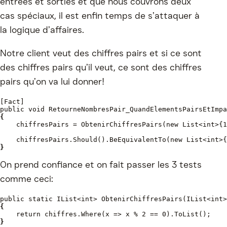
entrées et sorties et que nous couvrons deux
cas spéciaux, il est enfin temps de s’attaquer à
la logique d’affaires.
Notre client veut des chiffres pairs et si ce sont
des chiffres pairs qu’il veut, ce sont des chiffres
pairs qu’on va lui donner!
[Fact]
public void RetourneNombresPair_QuandElementsPairsEtImpa
{
chiffresPairs = ObtenirChiffresPairs(new List<int>{1
    chiffresPairs.Should().BeEquivalentTo(new List<int>{
}
On prend confiance et on fait passer les 3 tests
comme ceci:
public static IList<int> ObtenirChiffresPairs(IList<int>
{
return chiffres.Where(x => x % 2 == 0).ToList();
}