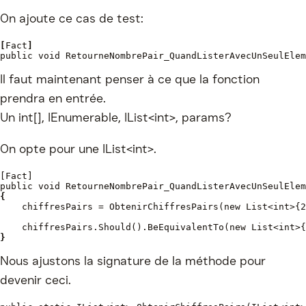
On ajoute ce cas de test:
[
Fact
]
public void RetourneNombrePair_QuandListerAvecUnSeulElem
Il faut maintenant penser à ce que la fonction
prendra en entrée.
Un int[], IEnumerable, IList<int>, params?
On opte pour une IList<int>.
[Fact]
public void RetourneNombrePair_QuandListerAvecUnSeulElem
{
chiffresPairs = ObtenirChiffresPairs(new List<int>{2
    chiffresPairs.Should().BeEquivalentTo(new List<int>{
}
Nous ajustons la signature de la méthode pour
devenir ceci.