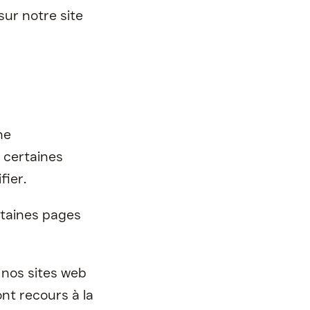
ur notre site
ne
 certaines
fier.
rtaines pages
 nos sites web
ont recours à la