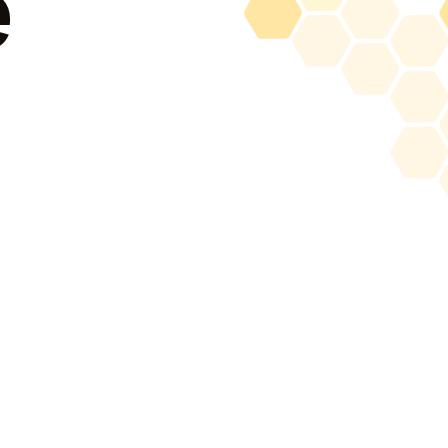
é
services
à propos
blogue