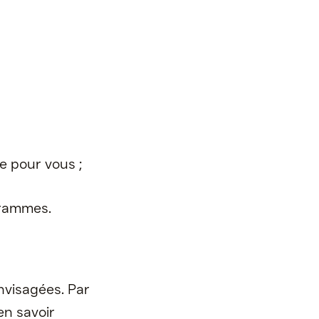
ve pour vous ;
ogrammes.
.
nvisagées. Par
en savoir